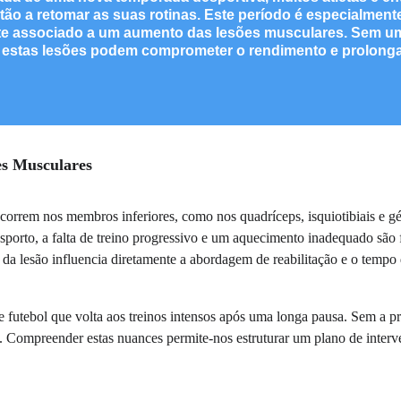
tão a retomar as suas rotinas. Este período é especialmente
e associado a um aumento das lesões musculares. Sem u
, estas lesões podem comprometer o rendimento e prolonga
es Musculares
correm nos membros inferiores, como nos quadríceps, isquiotibiais e gé
orto, a falta de treino progressivo e um aquecimento inadequado são fa
o da lesão influencia diretamente a abordagem de reabilitação e o tempo
e futebol que volta aos treinos intensos após uma longa pausa. Sem a pr
. Compreender estas nuances permite-nos estruturar um plano de interv