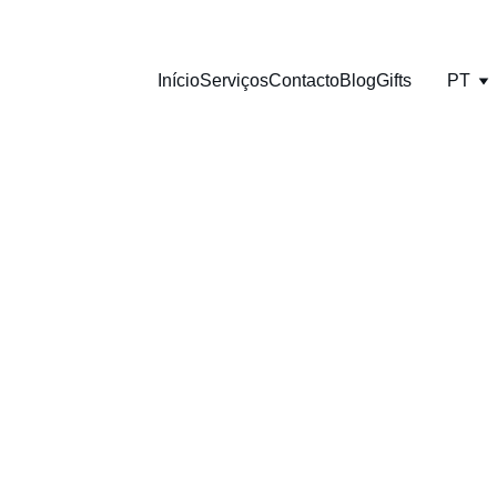
Início
Serviços
Contacto
Blog
Gifts
PT
 Prática Desportiva e o Pape
ia na Prevenção e Reabilitaçã
Musculares
porada desportiva, muitos atletas e entusiastas do desporto es
 delicado e frequentemente associado a um aumento das lesõe
este assunto neste artigo do Fisioterapeuta Tiago Churrito.
SÕES MUSCULARES
DESPORTO
RETURN TO P
Tiago Churrito, António Martins